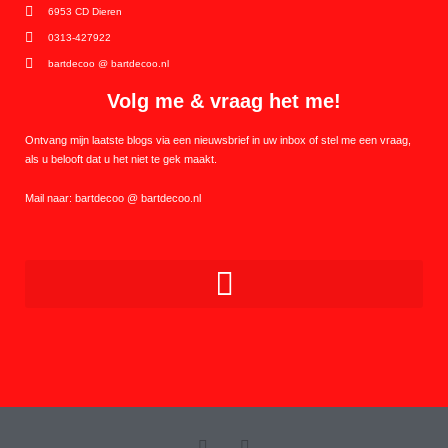
6953 CD Dieren
0313-427922
bartdecoo @ bartdecoo.nl
Volg me & vraag het me!
Ontvang mijn laatste blogs via een nieuwsbrief in uw inbox of stel me een vraag,
als u belooft dat u het niet te gek maakt.
Mail naar: bartdecoo @ bartdecoo.nl