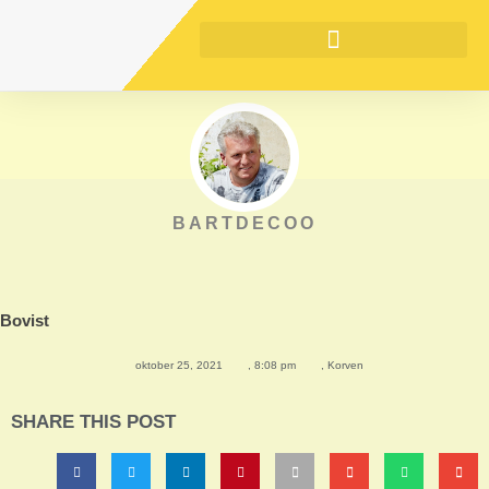
BARTDECOO
Bovist
oktober 25, 2021
,
8:08 pm
,
Korven
SHARE THIS POST