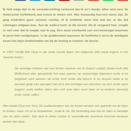
Ik heb enige tijd in de veronderstelling verkeerd dat ik zo’n beetje alles wist over de
historische korfimkerij wat erover te weten viel. Hoe hovaardig kan een mens zijn. Er
ging sindsdien geen seizoen voorbij, of ik ontdekte weer iets wat me al die tijd
volslagen ontgaan was. Aan de andere kant: al die kennis die ik vergaard had, zorgde
er wel voor dat ik snapte wat ik zag. Een mooi voorbeeld van een kennisgat waarmee
ik jaren heb rondgelopen, is de paddenstoel waarmee de korfimkers tot in de twintigste
eeuw hun bijen bedwelmden om bij de honing te kunnen: de bovist.
In 1597 schrijft Dirk Cluyt in zijn boek
Vande Byen
het volgende (Het staat ergens in het
‘tweede boek’):
De sommige hebben wel een lichter maniere om te doden/ en[de] nemen bult ofte
Wolfscheet also genae[m]t/ het wast gaerne op santachtige plaetsen/ ende is int
begintsel vant wassen wit ende ront/ ende alst drooch is so stuyvet ende is int
aensien gelijc een spongie/ hier af is dat sommige een stucxken op een coole vyers
leggen/ ende stellen alsoo den corf over dien rooc/ daer af sy terstont sterve[n]
ende neder vallen.
Hier maakt Cluyt een fout. De paddodampen van de bovist werden niet gebruikt om de bijen
te doden, maar om ze te bedwelmen, zoals ik zei. De bedoeling was dat de bijen in katzwijm
van de raten vielen. Dat weet ik zeker, omdat er verschillende recentere bronnen bestaan
waarin dat staat.