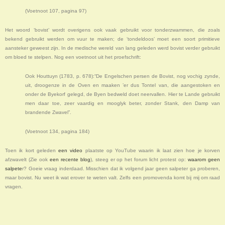
(Voetnoot 107, pagina 97)
Het woord ‘bovist’ wordt overigens ook vaak gebruikt voor tonderzwammen, die zoals
bekend gebruikt werden om vuur te maken; de ‘tondeldoos’ moet een soort primitieve
aansteker geweest zijn. In de medische wereld van lang geleden werd bovist verder gebruikt
om bloed te stelpen. Nog een voetnoot uit het proefschrift:
Ook Houttuyn (1783, p. 678):“De Engelschen persen de Bovist, nog vochig zynde,
uit, droogenze in de Oven en maaken ’er dus Tontel van, die aangestoken en
onder de Byekorf gelegd, de Byen bedweld doet neervallen. Hier te Lande gebruikt
men daar toe, zeer vaardig en mooglyk beter, zonder Stank, den Damp van
brandende Zwavel”.
(Voetnoot 134, pagina 184)
Toen ik kort geleden
een video
plaatste op YouTube waarin ik laat zien hoe je korven
afzwavelt (Zie ook
een recente blog
), steeg er op het forum licht protest op:
waarom geen
salpete
r? Goeie vraag inderdaad. Misschien dat ik volgend jaar geen salpeter ga proberen,
maar bovist. Nu weet ik wat erover te weten valt. Zelfs een promovenda komt bij mij om raad
vragen.