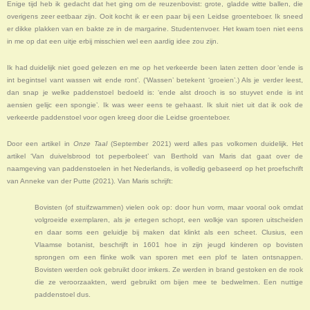
Enige tijd heb ik gedacht dat het ging om de reuzenbovist: grote, gladde witte ballen, die
overigens zeer eetbaar zijn. Ooit kocht ik er een paar bij een Leidse groenteboer. Ik sneed
er dikke plakken van en bakte ze in de margarine. Studentenvoer. Het kwam toen niet eens
in me op dat een uitje erbij misschien wel een aardig idee zou zijn.
Ik had duidelijk niet goed gelezen en me op het verkeerde been laten zetten door ‘ende is
int begintsel vant wassen wit ende ront’. (‘Wassen’ betekent ‘groeien’.) Als je verder leest,
dan snap je welke paddenstoel bedoeld is: ‘ende alst drooch is so stuyvet ende is int
aensien gelijc een spongie’. Ik was weer eens te gehaast. Ik sluit niet uit dat ik ook de
verkeerde paddenstoel voor ogen kreeg door die Leidse groenteboer.
Door een artikel in
Onze Taal
(September 2021) werd alles pas volkomen duidelijk. Het
artikel ‘Van duivelsbrood tot peperboleet’ van Berthold van Maris dat gaat over de
naamgeving van paddenstoelen in het Nederlands, is volledig gebaseerd op het proefschrift
van Anneke van der Putte (2021). Van Maris schrijft:
Bovisten (of stuifzwammen) vielen ook op: door hun vorm, maar vooral ook omdat
volgroeide exemplaren, als je ertegen schopt, een wolkje van sporen uitscheiden
en daar soms een geluidje bij maken dat klinkt als een scheet. Clusius, een
Vlaamse botanist, beschrijft in 1601 hoe in zijn jeugd kinderen op bovisten
sprongen om een flinke wolk van sporen met een plof te laten ontsnappen.
Bovisten werden ook gebruikt door imkers. Ze werden in brand gestoken en de rook
die ze veroorzaakten, werd gebruikt om bijen mee te bedwelmen. Een nuttige
paddenstoel dus.