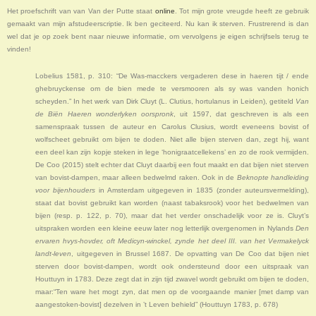
Het proefschrift van van Van der Putte staat
online
. Tot mijn grote vreugde heeft ze gebruik
gemaakt van mijn afstudeerscriptie. Ik ben geciteerd. Nu kan ik sterven. Frustrerend is dan
wel dat je op zoek bent naar nieuwe informatie, om vervolgens je eigen schrijfsels terug te
vinden!
Lobelius 1581, p. 310: “De Was-macckers vergaderen dese in haeren tijt / ende
ghebruyckense om de bien mede te versmooren als sy was vanden honich
scheyden.” In het werk van Dirk Cluyt (L. Clutius, hortulanus in Leiden), getiteld
Van
de Biën Haeren wonderlyken oorspronk
, uit 1597, dat geschreven is als een
samenspraak tussen de auteur en Carolus Clusius, wordt eveneens bovist of
wolfscheet gebruikt om bijen te doden. Niet alle bijen sterven dan, zegt hij, want
een deel kan zijn kopje steken in lege ‘honigraatcellekens’ en zo de rook vermijden.
De Coo (2015) stelt echter dat Cluyt daarbij een fout maakt en dat bijen niet sterven
van bovist-dampen, maar alleen bedwelmd raken. Ook in de
Beknopte handleiding
voor bijenhouders
in Amsterdam uitgegeven in 1835 (zonder auteursvermelding),
staat dat bovist gebruikt kan worden (naast tabaksrook) voor het bedwelmen van
bijen (resp. p. 122, p. 70), maar dat het verder onschadelijk voor ze is. Cluyt’s
uitspraken worden een kleine eeuw later nog letterlijk overgenomen in Nylands
Den
ervaren hvys-hovder, oft Medicyn-winckel, zynde het deel III. van het Vermakelyck
landt-leven
, uitgegeven in Brussel 1687. De opvatting van De Coo dat bijen niet
sterven door bovist-dampen, wordt ook ondersteund door een uitspraak van
Houttuyn in 1783. Deze zegt dat in zijn tijd zwavel wordt gebruikt om bijen te doden,
maar:“Ten ware het mogt zyn, dat men op de voorgaande manier [met damp van
aangestoken-bovist] dezelven in ’t Leven behield” (Houttuyn 1783, p. 678)