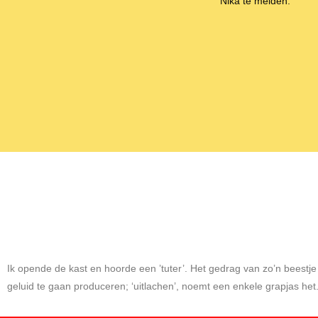
Nika te melden.
Ik opende de kast en hoorde een ’tuter’. Het gedrag van zo’n beestje
geluid te gaan produceren; ‘uitlachen’, noemt een enkele grapjas het. Di