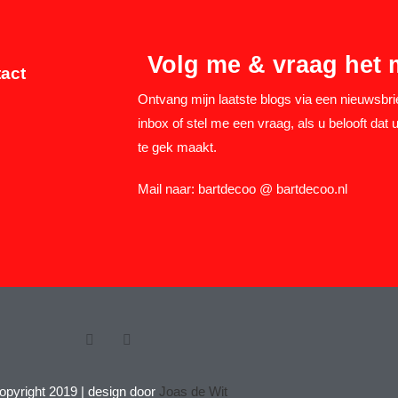
Volg me & vraag het 
act
Ontvang mijn laatste blogs via een nieuwsbri
inbox of stel me een vraag, als u belooft dat u
te gek maakt.
Mail naar: bartdecoo @ bartdecoo.nl
opyright 2019 | design door
Joas de Wit