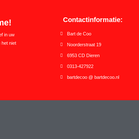
Contactinformatie:
me!
Bart de Coo
ef in uw
 het niet
Noorderstraat 19
6953 CD Dieren
0313-427922
bartdecoo @ bartdecoo.nl