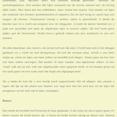
suikerwater. (Dat ‘slachten’ werd ooit volstrekt letterlijk genomen. Vandaar de
aanhalingstekens. Ooit werden álle bijen vermoord van de korven waaruit men de honing
wilde halen. Men deed dat met turfblokken, maar vooral met zwavel. Ook werden de bijen
wel verdoofd met bovisten (paddestoelen) of salpeter.) Zet de korf terug en wacht laat ons
zeggen vijf minuten. Ondertussen brengt u andere zaken in gereedheid. U steekt de
beroker aan en u zoekt wat proppen voor de vlieggaten. U zoekt de ijzeren krammen en u
pakt een geschikte korf waar de afgebotste bijen in kunnen vallen. Die korf heeft geen
spijlen aan de binnenkant. Verder kunt u gebruik maken van een autoband en van een
reisriem.
Als alles klaarstaat, dan neemt u de eerste korf van zijn plek. U heeft wat rook in het vlieggat
geblazen en u heeft de korf dichtgestopt. De korf die ernaast staat, schuift u een klein
stukje op, zodat de bijen van twee volken op dezelfde korf vliegen. Straks gaan we hoe dan
ook twee volken verenigen. Dat worden óf twee ‘naakte’, dus afgebotste volken, óf één
‘naakt’ volk dat op een volk met uitgebouwde raten gegooid wordt. In het laatste geval zal
het vaak gaan om een oude moer die begin mei afgejaagd werd.
Als u straks de korf die u een beetje heeft opgeschoven óók wil afjagen, dan plaatst u
tegen die tijd op die plaats een fopkorf, een lege korf met het doel dus om de bijen die
terugkeren uit het veld niet te laten ‘verdwalen’.
Botsen
Dan wordt de bevolkte korf bovenop de lege geplaatst. U ziet erop toe dat er geen gaten en
kieren tussen de beide korven zijn. U kramt de beide korven stevig op elkaar vast. Daarna