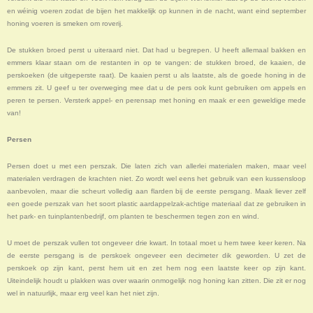
en wéinig voeren zodat de bijen het makkelijk op kunnen in de nacht, want eind september
honing voeren is smeken om roverij.
De stukken broed perst u uiteraard niet. Dat had u begrepen. U heeft allemaal bakken en
emmers klaar staan om de restanten in op te vangen: de stukken broed, de kaaien, de
perskoeken (de uitgeperste raat). De kaaien perst u als laatste, als de goede honing in de
emmers zit. U geef u ter overweging mee dat u de pers ook kunt gebruiken om appels en
peren te persen. Versterk appel- en perensap met honing en maak er een geweldige mede
van!
Persen
Persen doet u met een perszak. Die laten zich van allerlei materialen maken, maar veel
materialen verdragen de krachten niet. Zo wordt wel eens het gebruik van een kussensloop
aanbevolen, maar die scheurt volledig aan flarden bij de eerste persgang. Maak liever zelf
een goede perszak van het soort plastic aardappelzak-achtige materiaal dat ze gebruiken in
het park- en tuinplantenbedrijf, om planten te beschermen tegen zon en wind.
U moet de perszak vullen tot ongeveer drie kwart. In totaal moet u hem twee keer keren. Na
de eerste persgang is de perskoek ongeveer een decimeter dik geworden. U zet de
perskoek op zijn kant, perst hem uit en zet hem nog een laatste keer op zijn kant.
Uiteindelijk houdt u plakken was over waarin onmogelijk nog honing kan zitten. Die zit er nog
wel in natuurlijk, maar erg veel kan het niet zijn.