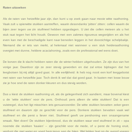
Raten uitzoeken
Als de raten van hetzelfde jaar zijn, dan kunt u op zoek gaan naar mooie witte raathoning.
Vaak zult u spierwitte stukken aantreffen, waarin desondanks ‘pitten’ zitten: cellen waarin de
bijen zeer tegen uw zin stuifmeel hebben opgeslagen. U ziet die cellen meteen als u het
stuk raat tegen het licht houdt. Gewoon met een zakmes rigoureus wegsnijden en als het
even kan met de beschadigde kant naar beneden leggen in het doorzichtige schelpbakje.
Niemand die er iets van merkt, al helemaal niet wanneer u een stuk heideraathoning
overgiet met dunne, heldere acaciahoning, zoals een de professional wel eens doet.
De korven die ik slacht hebben raten die de winter hebben uitgehouden. Ze zijn dus van het
vorige jaar. Daardoor zijn ze zeer stevig geworden en dat zal ertoe bijdragen dat het
leegbotsen bij mij altijd goed gaat. In alle eerlijkheid: ik heb nog nooit een korf leeggebotst
met raten van hetzelfde jaar. Toch denk ik wel dat dat goed gaat. In kasten met losse bouw
zie je hoe snel de raten donker kleuren en dus stevig worden.
Dus u kiest de stukken raathoning uit, als de gelegenheid zich aandient, maar bovenal kiest
u de ‘witte stukken’ voor de pers. Onthoud: pers alleen de witte stukken! Dat is een
vuistregel, dus het ligt misschien iets genuanceerder. De witte stukken bevatten zeker geen
stuifmeel en daarom zijn ze geschikt voor de pers. Donkere stukken bevatten vaak wel
stuifmeel en die perst u liever niet. Stuifmeel geeft uw pershoning een onaangename
smaak. Niet doen! De stukken bijenbrood, dus de stukken waar veel stuifmeel in zit – opa
noemde die stukken ‘kaaien’ – zijn geschikt voor de mede, of u perst de honing eruit,
verdunt die met water en voert hem terug aan de bijen. Wel lekker laat op de avond voeren