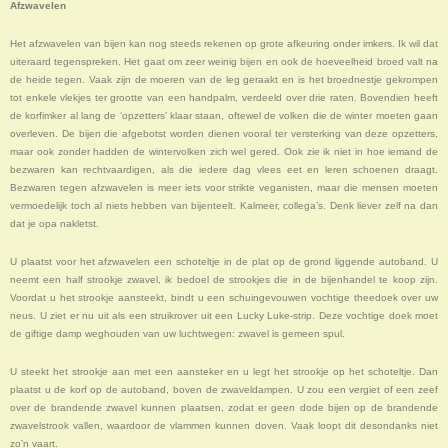
Afzwavelen
Het afzwavelen van bijen kan nog steeds rekenen op grote afkeuring onder imkers. Ik wil dat
uiteraard tegenspreken. Het gaat om zeer weinig bijen en ook de hoeveelheid broed valt na
de heide tegen. Vaak zijn de moeren van de leg geraakt en is het broednestje gekrompen
tot enkele vlekjes ter grootte van een handpalm, verdeeld over drie raten. Bovendien heeft
de korfimker al lang de ‘opzetters’ klaar staan, oftewel de volken die de winter moeten gaan
overleven. De bijen die afgebotst worden dienen vooral ter versterking van deze opzetters,
maar ook zonder hadden de wintervolken zich wel gered. Ook zie ik niet in hoe iemand de
bezwaren kan rechtvaardigen, als die iedere dag vlees eet en leren schoenen draagt.
Bezwaren tegen afzwavelen is meer iets voor strikte veganisten, maar die mensen moeten
vermoedelijk toch al niets hebben van bijenteelt. Kalmeer, collega’s. Denk liever zelf na dan
dat je opa nakletst.
U plaatst voor het afzwavelen een schoteltje in de plat op de grond liggende autoband. U
neemt een half strookje zwavel, ik bedoel de strookjes die in de bijenhandel te koop zijn.
Voordat u het strookje aansteekt, bindt u een schuingevouwen vochtige theedoek over uw
neus. U ziet er nu uit als een struikrover uit een Lucky Luke-strip. Deze vochtige doek moet
de giftige damp weghouden van uw luchtwegen: zwavel is gemeen spul.
U steekt het strookje aan met een aansteker en u legt het strookje op het schoteltje. Dan
plaatst u de korf op de autoband, boven de zwaveldampen. U zou een vergiet of een zeef
over de brandende zwavel kunnen plaatsen, zodat er geen dode bijen op de brandende
zwavelstrook vallen, waardoor de vlammen kunnen doven. Vaak loopt dit desondanks niet
zo’n vaart.