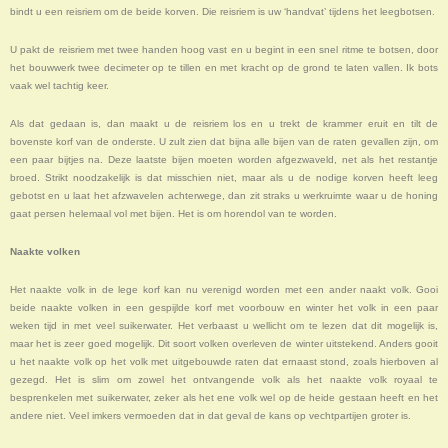
bindt u een reisriem om de beide korven. Die reisriem is uw ‘handvat’ tijdens het leegbotsen.
U pakt de reisriem met twee handen hoog vast en u begint in een snel ritme te botsen, door
het bouwwerk twee decimeter op te tillen en met kracht op de grond te laten vallen. Ik bots
vaak wel tachtig keer.
Als dat gedaan is, dan maakt u de reisriem los en u trekt de krammer eruit en tilt de
bovenste korf van de onderste. U zult zien dat bijna alle bijen van de raten gevallen zijn, om
een paar bijtjes na. Deze laatste bijen moeten worden afgezwaveld, net als het restantje
broed. Strikt noodzakelijk is dat misschien niet, maar als u de nodige korven heeft leeg
gebotst en u laat het afzwavelen achterwege, dan zit straks u werkruimte waar u de honing
gaat persen helemaal vol met bijen. Het is om horendol van te worden.
Naakte volken
Het naakte volk in de lege korf kan nu verenigd worden met een ander naakt volk. Gooi
beide naakte volken in een gespijlde korf met voorbouw en winter het volk in een paar
weken tijd in met veel suikerwater. Het verbaast u wellicht om te lezen dat dit mogelijk is,
maar het is zeer goed mogelijk. Dit soort volken overleven de winter uitstekend. Anders gooit
u het naakte volk op het volk met uitgebouwde raten dat ernaast stond, zoals hierboven al
gezegd. Het is slim om zowel het ontvangende volk als het naakte volk royaal te
besprenkelen met suikerwater, zeker als het ene volk wel op de heide gestaan heeft en het
andere niet. Veel imkers vermoeden dat in dat geval de kans op vechtpartijen groter is.