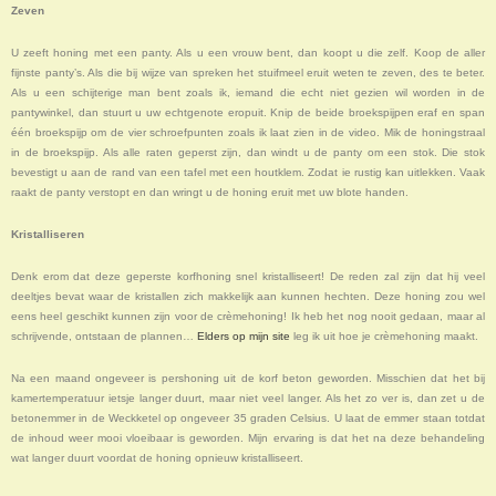
Zeven
U zeeft honing met een panty. Als u een vrouw bent, dan koopt u die zelf. Koop de aller
fijnste panty’s. Als die bij wijze van spreken het stuifmeel eruit weten te zeven, des te beter.
Als u een schijterige man bent zoals ik, iemand die echt niet gezien wil worden in de
pantywinkel, dan stuurt u uw echtgenote eropuit. Knip de beide broekspijpen eraf en span
één broekspijp om de vier schroefpunten zoals ik laat zien in de video. Mik de honingstraal
in de broekspijp. Als alle raten geperst zijn, dan windt u de panty om een stok. Die stok
bevestigt u aan de rand van een tafel met een houtklem. Zodat ie rustig kan uitlekken. Vaak
raakt de panty verstopt en dan wringt u de honing eruit met uw blote handen.
Kristalliseren
Denk erom dat deze geperste korfhoning snel kristalliseert! De reden zal zijn dat hij veel
deeltjes bevat waar de kristallen zich makkelijk aan kunnen hechten. Deze honing zou wel
eens heel geschikt kunnen zijn voor de crèmehoning! Ik heb het nog nooit gedaan, maar al
schrijvende, ontstaan de plannen…
Elders op mijn site
leg ik uit hoe je crèmehoning maakt.
Na een maand ongeveer is pershoning uit de korf beton geworden. Misschien dat het bij
kamertemperatuur ietsje langer duurt, maar niet veel langer. Als het zo ver is, dan zet u de
betonemmer in de Weckketel op ongeveer 35 graden Celsius. U laat de emmer staan totdat
de inhoud weer mooi vloeibaar is geworden. Mijn ervaring is dat het na deze behandeling
wat langer duurt voordat de honing opnieuw kristalliseert.