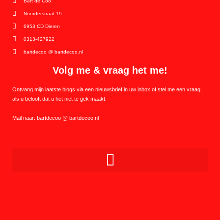
Bart de Coo
Noorderstraat 19
6953 CD Dieren
0313-427922
bartdecoo @ bartdecoo.nl
Volg me & vraag het me!
Ontvang mijn laatste blogs via een nieuwsbrief in uw inbox of stel me een vraag,
als u belooft dat u het niet te gek maakt.
Mail naar: bartdecoo @ bartdecoo.nl