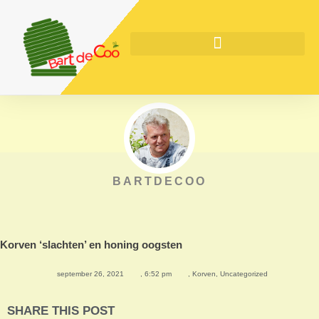
BARTDECOO
Korven ‘slachten’ en honing oogsten
september 26, 2021
,
6:52 pm
,
Korven
,
Uncategorized
SHARE THIS POST