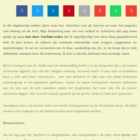
In dit uitgebreide artikel alles over het ‘slachten’ van de korven en over het oogsten
van honing uit de korf. Mijn bedoeling was om een artikel te schrijven dat zeg maar
gelijk op gaat
met deze YouTube-video
die ik tegelijkertijd met deze blog gepubliceerd
heb. Ik ben lezers en kijkers bij voorbaat erkentelijk voor vragen, suggesties en
opmerkingen. Ik zal ze verwerken als ik daar aanleiding toe zie, in de hoop dat er iets
definitiefs ontstaat over dit onderwerp. Ik kan u slechts belonen met eeuwige roem.
Bij het transport van de heide naar de winterstalling heeft u er op toegezien dat u de korven
achterover liggend, dus met het vlieggat omhoog, vervoerd heeft. In een auto of bestelbus
kunt u zich veel meer veroorloven; met een klotsend en wild over het asfalt stuiterend
aanhangertje is het oppassen geblazen, omdat de zware honingraten kunnen losbreken
van de kop van de korf, waardoor straks het leegbotsen niet meer lukt. Als de korven
achterover liggen, dan rust het meeste gewicht op de grond, zodat er niets kan gebeuren.
Vervolgens laat u de korven zeker een week onaangeroerd op de thuisstand staan. De bijen
moeten zich invliegen en de laatste honing moet ingedampt worden.
Besprenkelen
Als de dag van het ‘slachten’ is aangebroken, dan besprenkelt u de bijen eerst rijkelijk met