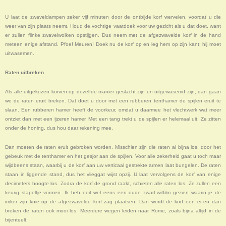
U laat de zwaveldampen zeker vijf minuten door de ontbijde korf wervelen, voordat u die
weer van zijn plaats neemt. Houd de vochtige vaatdoek voor uw gezicht als u dat doet, want
er zullen flinke zwavelwolken opstijgen. Dus neem met de afgezwavelde korf in de hand
meteen enige afstand. Pfoe! Meuren! Doek nu de korf op en leg hem op zijn kant: hij moet
uitwasemen.
Raten uitbreken
Als alle uitgekozen korven op dezelfde manier geslacht zijn en uitgewasemd zijn, dan gaan
we de raten eruit breken. Dat doet u door met een rubberen tenthamer de spijlen eruit te
slaan. Een rubberen hamer heeft de voorkeur, omdat u daarmee het vlechtwerk wat meer
ontziet dan met een ijzeren hamer. Met een tang trekt u de spijlen er helemaal uit. Ze zitten
onder de honing, dus hou daar rekening mee.
Dan moeten de raten eruit gebroken worden. Misschien zijn die raten al bijna los, door het
gebeuk met de tenthamer en het gesjor aan de spijlen. Voor alle zekerheid gaat u toch maar
wijdbeens staan, waarbij u de korf aan uw verticaal gestrekte armen laat bungelen. De raten
staan in liggende stand, dus het vlieggat wijst opzij. U laat vervolgens de korf van enige
decimeters hoogte los. Zodra de korf de grond raakt, schieten alle raten los. Ze zullen een
keurig stapeltje vormen. Ik heb ooit wel eens een oude zwart-witfilm gezien waarin je de
imker zijn knie op de afgezwavelde korf zag plaatsen. Dan wordt de korf een ei en dan
breken de raten ook mooi los. Meerdere wegen leiden naar Rome, zoals bijna altijd in de
bijenteelt.