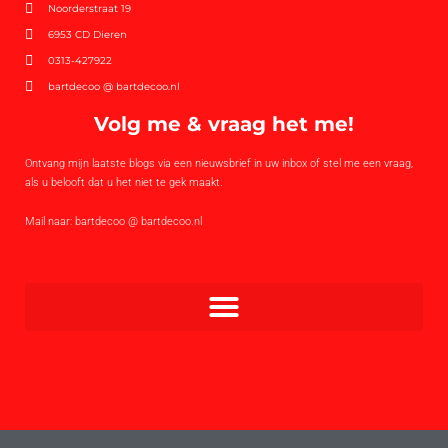
Noorderstraat 19
6953 CD Dieren
0313-427922
bartdecoo @ bartdecoo.nl
Volg me & vraag het me!
Ontvang mijn laatste blogs via een nieuwsbrief in uw inbox of stel me een vraag,
als u belooft dat u het niet te gek maakt.
Mail naar: bartdecoo @ bartdecoo.nl