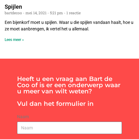
Spijlen
bartdecoo
mei 14, 2021
5:21 pm
1 reactie
Een bijenkorf moet u spijlen. Waar u die spijlen vandaan haalt, hoe u
ze moet aanbrengen, ik vertel het u allemaal.
Lees meer »
Heeft u een vraag aan Bart de
Coo of is er een onderwerp waar
u meer van wilt weten?
Vul dan het formulier in
Naam