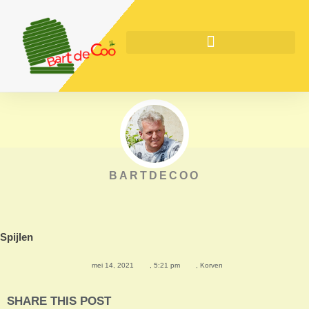
BARTDECOO
Spijlen
mei 14, 2021
,
5:21 pm
,
Korven
SHARE THIS POST