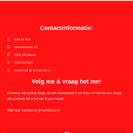
Contactinformatie:
Bart de Coo
Noorderstraat 19
6953 CD Dieren
0313-427922
bartdecoo @ bartdecoo.nl
Volg me & vraag het me!
Ontvang mijn laatste blogs via een nieuwsbrief in uw inbox of stel me een vraag,
als u belooft dat u het niet te gek maakt.
Mail naar: bartdecoo @ bartdecoo.nl