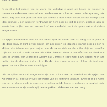
U steekt in het midden van de wrong. De verleiding is groot om tussen de wrongen te
steken, maar daarmee maakt u kieren en daarmee zet u het vlechtwerk onder spanning: niet
doen. Snij eerst een punt aan een spijl voordat u hem erdoor steekt. Als het moeilijk gaat,
dan gebruikt u een rubberen tenthamer om hem door de korf te drijven. Besteed aan de
eerste keer spijlen van een nieuwe korf veel aandacht, want die gaten zult u eindeloos
hergebruiken.
De spijlen hebben een dikke en een dunne zijde; de dunne zijde zat hoog aan de plant en
de dikke laag. U kunt ervoor kiezen om alle spijlen op dezelfde manier door de korf te
drijven, dus telkens een punt snijden aan de dunne zijde en alle spijlen drijft van dezelfde
zijde van de korf naar de andere. Alle dikke uiteinden zitten nu aan één kant en alle dunne
aan de andere. Het voordeel is wellicht dat u straks in september gauw gezien heeft aan
welke zijde de dunnen einden zitten. Op die einden gaat u dan een lel met de tenthamer
geven om de spijlen er weer uit te krijgen.
Als de spijlen eenmaal aangebracht zijn, dan knipt u met de snoeischaar de spijlen aan
weerszijden af, ongeveer twee centimeter van de korfwand vandaan. Er moet enige ruimte
zijn om het dunne einde in september een klap met de hamer te verkopen en aan het dikke
einde moet ruimte zijn om de spijl beet te pakken, al dan niet met een tang.