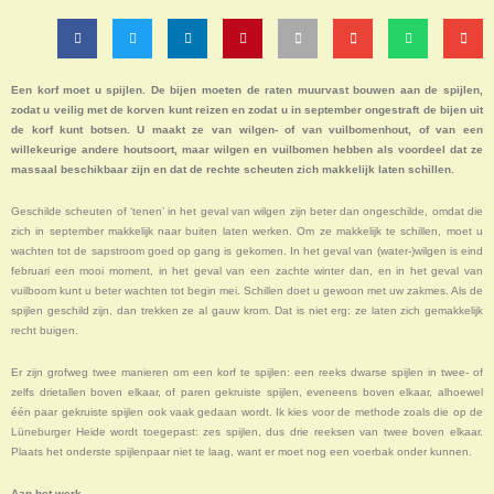
Een korf moet u spijlen. De bijen moeten de raten muurvast bouwen aan de spijlen,
zodat u veilig met de korven kunt reizen en zodat u in september ongestraft de bijen uit
de korf kunt botsen. U maakt ze van wilgen- of van vuilbomenhout, of van een
willekeurige andere houtsoort, maar wilgen en vuilbomen hebben als voordeel dat ze
massaal beschikbaar zijn en dat de rechte scheuten zich makkelijk laten schillen.
Geschilde scheuten of ‘tenen’ in het geval van wilgen zijn beter dan ongeschilde, omdat die
zich in september makkelijk naar buiten laten werken. Om ze makkelijk te schillen, moet u
wachten tot de sapstroom goed op gang is gekomen. In het geval van (water-)wilgen is eind
februari een mooi moment, in het geval van een zachte winter dan, en in het geval van
vuilboom kunt u beter wachten tot begin mei. Schillen doet u gewoon met uw zakmes. Als de
spijlen geschild zijn, dan trekken ze al gauw krom. Dat is niet erg: ze laten zich gemakkelijk
recht buigen.
Er zijn grofweg twee manieren om een korf te spijlen: een reeks dwarse spijlen in twee- of
zelfs drietallen boven elkaar, of paren gekruiste spijlen, eveneens boven elkaar, alhoewel
één paar gekruiste spijlen ook vaak gedaan wordt. Ik kies voor de methode zoals die op de
Lüneburger Heide wordt toegepast: zes spijlen, dus drie reeksen van twee boven elkaar.
Plaats het onderste spijlenpaar niet te laag, want er moet nog een voerbak onder kunnen.
Aan het werk