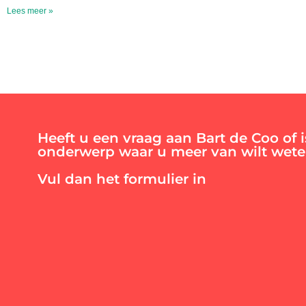
Lees meer »
Heeft u een vraag aan Bart de Coo of i
onderwerp waar u meer van wilt wet
Vul dan het formulier in