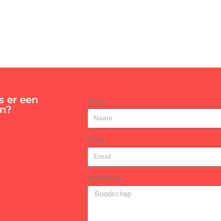
s er een
Naam
en?
Email
Boodschap