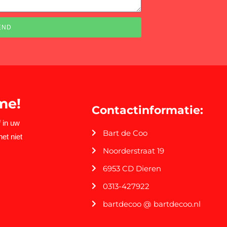
END
me!
Contactinformatie:
 in uw
Bart de Coo
het niet
Noorderstraat 19
6953 CD Dieren
0313-427922
bartdecoo @ bartdecoo.nl