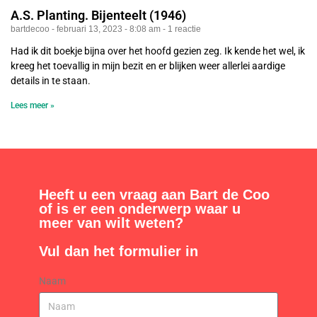
A.S. Planting. Bijenteelt (1946)
bartdecoo
februari 13, 2023
8:08 am
1 reactie
Had ik dit boekje bijna over het hoofd gezien zeg. Ik kende het wel, ik
kreeg het toevallig in mijn bezit en er blijken weer allerlei aardige
details in te staan.
Lees meer »
Heeft u een vraag aan Bart de Coo
of is er een onderwerp waar u
meer van wilt weten?
Vul dan het formulier in
Naam