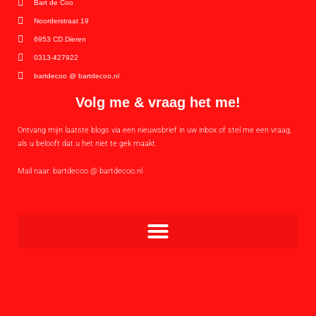
Bart de Coo
Noorderstraat 19
6953 CD Dieren
0313-427922
bartdecoo @ bartdecoo.nl
Volg me & vraag het me!
Ontvang mijn laatste blogs via een nieuwsbrief in uw inbox of stel me een vraag,
als u belooft dat u het niet te gek maakt.
Mail naar: bartdecoo @ bartdecoo.nl