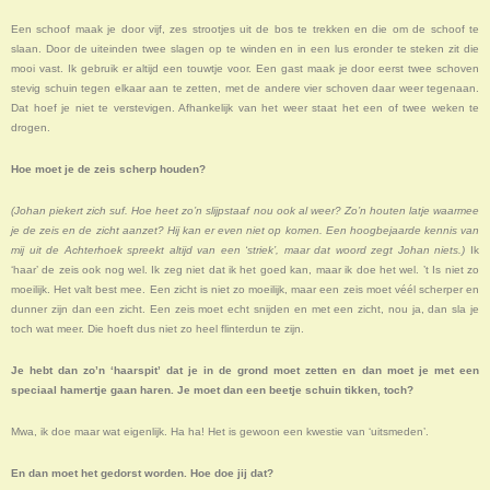
Een schoof maak je door vijf, zes strootjes uit de bos te trekken en die om de schoof te
slaan. Door de uiteinden twee slagen op te winden en in een lus eronder te steken zit die
mooi vast. Ik gebruik er altijd een touwtje voor. Een gast maak je door eerst twee schoven
stevig schuin tegen elkaar aan te zetten, met de andere vier schoven daar weer tegenaan.
Dat hoef je niet te verstevigen. Afhankelijk van het weer staat het een of twee weken te
drogen.
Hoe moet je de zeis scherp houden?
(Johan piekert zich suf. Hoe heet zo’n slijpstaaf nou ook al weer? Zo’n houten latje waarmee
je de zeis en de zicht aanzet? Hij kan er even niet op komen. Een hoogbejaarde kennis van
mij uit de Achterhoek spreekt altijd van een ‘striek’, maar dat woord zegt Johan niets.)
Ik
‘haar’ de zeis ook nog wel. Ik zeg niet dat ik het goed kan, maar ik doe het wel. ’t Is niet zo
moeilijk. Het valt best mee. Een zicht is niet zo moeilijk, maar een zeis moet véél scherper en
dunner zijn dan een zicht. Een zeis moet echt snijden en met een zicht, nou ja, dan sla je
toch wat meer. Die hoeft dus niet zo heel flinterdun te zijn.
Je hebt dan zo’n ‘haarspit’ dat je in de grond moet zetten en dan moet je met een
speciaal hamertje gaan haren. Je moet dan een beetje schuin tikken, toch?
Mwa, ik doe maar wat eigenlijk. Ha ha! Het is gewoon een kwestie van ‘uitsmeden’.
En dan moet het gedorst worden. Hoe doe jij dat?