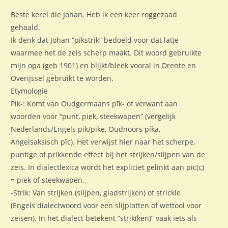
Beste kerel die Johan. Heb ik een keer roggezaad
gehaald.
Ik denk dat Johan “pikstrik” bedoeld voor dat latje
waarmee het de zeis scherp maakt. Dit woord gebruikte
mijn opa (geb 1901) en blijkt/bleek vooral in Drente en
Overijssel gebruikt te worden.
Etymologie
Pik-: Komt van Oudgermaans pīk- of verwant aan
woorden voor “punt, piek, steekwapen” (vergelijk
Nederlands/Engels pik/pike, Oudnoors píka,
Angelsaksisch pīc). Het verwijst hier naar het scherpe,
puntige of prikkende effect bij het strijken/slijpen van de
zeis. In dialectlexica wordt het expliciet gelinkt aan pic(c)
= piek of steekwapen.
-Strik: Van strijken (slijpen, gladstrijken) of strickle
(Engels dialectwoord voor een slijplatten of wettool voor
zeisen). In het dialect betekent “strik(ken)” vaak iets als