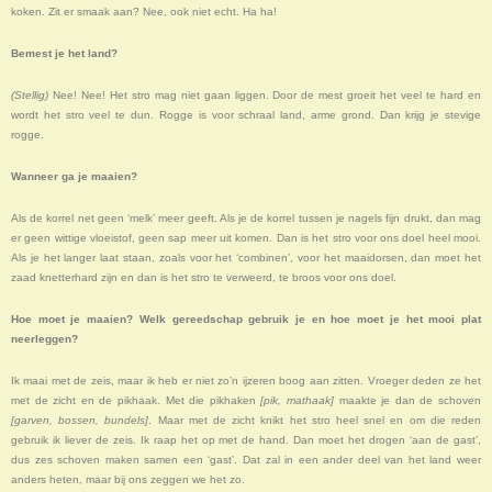
koken. Zit er smaak aan? Nee, ook niet echt. Ha ha!
Bemest je het land?
(Stellig)
Nee! Nee! Het stro mag niet gaan liggen. Door de mest groeit het veel te hard en
wordt het stro veel te dun. Rogge is voor schraal land, arme grond. Dan krijg je stevige
rogge.
Wanneer ga je maaien?
Als de korrel net geen ‘melk’ meer geeft. Als je de korrel tussen je nagels fijn drukt, dan mag
er geen wittige vloeistof, geen sap meer uit komen. Dan is het stro voor ons doel heel mooi.
Als je het langer laat staan, zoals voor het ‘combinen’, voor het maaidorsen, dan moet het
zaad knetterhard zijn en dan is het stro te verweerd, te broos voor ons doel.
Hoe moet je maaien? Welk gereedschap gebruik je en hoe moet je het mooi plat
neerleggen?
Ik maai met de zeis, maar ik heb er niet zo’n ijzeren boog aan zitten. Vroeger deden ze het
met de zicht en de pikhaak. Met die pikhaken
[pik, mathaak]
maakte je dan de schoven
[garven, bossen, bundels]
. Maar met de zicht knikt het stro heel snel en om die reden
gebruik ik liever de zeis. Ik raap het op met de hand. Dan moet het drogen ‘aan de gast’,
dus zes schoven maken samen een ‘gast’. Dat zal in een ander deel van het land weer
anders heten, maar bij ons zeggen we het zo.