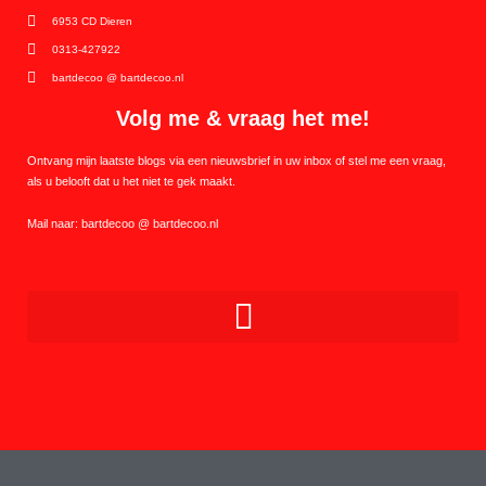
6953 CD Dieren
0313-427922
bartdecoo @ bartdecoo.nl
Volg me & vraag het me!
Ontvang mijn laatste blogs via een nieuwsbrief in uw inbox of stel me een vraag,
als u belooft dat u het niet te gek maakt.
Mail naar: bartdecoo @ bartdecoo.nl