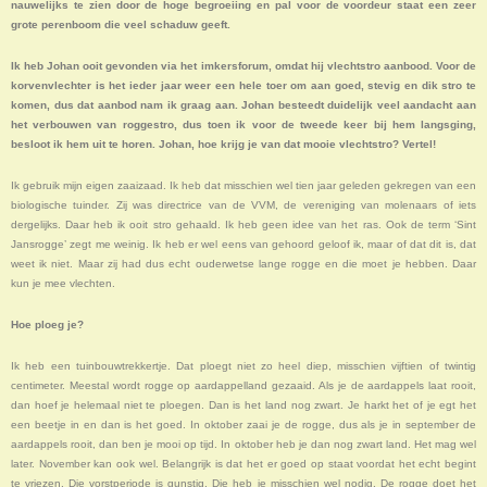
nauwelijks te zien door de hoge begroeiing en pal voor de voordeur staat een zeer
grote perenboom die veel schaduw geeft.
Ik heb Johan ooit gevonden via het imkersforum, omdat hij vlechtstro aanbood. Voor de
korvenvlechter is het ieder jaar weer een hele toer om aan goed, stevig en dik stro te
komen, dus dat aanbod nam ik graag aan. Johan besteedt duidelijk veel aandacht aan
het verbouwen van roggestro, dus toen ik voor de tweede keer bij hem langsging,
besloot ik hem uit te horen. Johan, hoe krijg je van dat mooie vlechtstro? Vertel!
Ik gebruik mijn eigen zaaizaad. Ik heb dat misschien wel tien jaar geleden gekregen van een
biologische tuinder. Zij was directrice van de VVM, de vereniging van molenaars of iets
dergelijks. Daar heb ik ooit stro gehaald. Ik heb geen idee van het ras. Ook de term ‘Sint
Jansrogge’ zegt me weinig. Ik heb er wel eens van gehoord geloof ik, maar of dat dit is, dat
weet ik niet. Maar zij had dus echt ouderwetse lange rogge en die moet je hebben. Daar
kun je mee vlechten.
Hoe ploeg je?
Ik heb een tuinbouwtrekkertje. Dat ploegt niet zo heel diep, misschien vijftien of twintig
centimeter. Meestal wordt rogge op aardappelland gezaaid. Als je de aardappels laat rooit,
dan hoef je helemaal niet te ploegen. Dan is het land nog zwart. Je harkt het of je egt het
een beetje in en dan is het goed. In oktober zaai je de rogge, dus als je in september de
aardappels rooit, dan ben je mooi op tijd. In oktober heb je dan nog zwart land. Het mag wel
later. November kan ook wel. Belangrijk is dat het er goed op staat voordat het echt begint
te vriezen. Die vorstperiode is gunstig. Die heb je misschien wel nodig. De rogge doet het