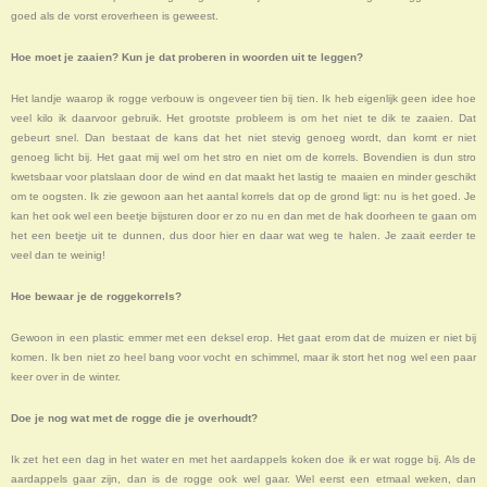
goed als de vorst eroverheen is geweest.
Hoe moet je zaaien? Kun je dat proberen in woorden uit te leggen?
Het landje waarop ik rogge verbouw is ongeveer tien bij tien. Ik heb eigenlijk geen idee hoe
veel kilo ik daarvoor gebruik. Het grootste probleem is om het niet te dik te zaaien. Dat
gebeurt snel. Dan bestaat de kans dat het niet stevig genoeg wordt, dan komt er niet
genoeg licht bij. Het gaat mij wel om het stro en niet om de korrels. Bovendien is dun stro
kwetsbaar voor platslaan door de wind en dat maakt het lastig te maaien en minder geschikt
om te oogsten. Ik zie gewoon aan het aantal korrels dat op de grond ligt: nu is het goed. Je
kan het ook wel een beetje bijsturen door er zo nu en dan met de hak doorheen te gaan om
het een beetje uit te dunnen, dus door hier en daar wat weg te halen. Je zaait eerder te
veel dan te weinig!
Hoe bewaar je de roggekorrels?
Gewoon in een plastic emmer met een deksel erop. Het gaat erom dat de muizen er niet bij
komen. Ik ben niet zo heel bang voor vocht en schimmel, maar ik stort het nog wel een paar
keer over in de winter.
Doe je nog wat met de rogge die je overhoudt?
Ik zet het een dag in het water en met het aardappels koken doe ik er wat rogge bij. Als de
aardappels gaar zijn, dan is de rogge ook wel gaar. Wel eerst een etmaal weken, dan