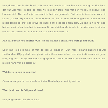
Nee, dorsen doe ik niet. Ik knip alle aren eraf met de schaar. Dat is niet zo’n grote klus hoor,
dat valt wel mee. Ik dors de aren wel met een stok, niet met een vlegel. Ik gebruik een
kromme stok. Die heeft mijn vader ooit in het bos gekweekt. Dat deed ie inderdaad voor dit
klusje, jazeker! Hij trok een eikentak krom en liet die een tijd krom groeien, zodat je zo’n
mooie tak kreeg. Met een grove hooihark hark ik de lege aren eraf. En dan kun je het nog
het kaf eruit halen door het te wannen. Ik doe dat door de korrels in de wind over te storten
van de ene emmer in de andere en dan waait het er wel uit.
Aan dat stro zit nog allerlei ‘vuil’, kleine blaadjes en zo. Hoe werk je dat eruit?
Eerst kun je de rommel er met de riek uit ‘krabben’. Dan moet iemand anders het wel
vasthouden. Of je gebuikt een plank met spijkers waar je het overheen trekt, een soort grote
vork, zeg maar. Er zijn meerdere mogelijkheden. Voor het mooie vlechtwerk trek ik het blad
met de hand van de stelen af.
Wat doe je tegen de muizen?
Gewoon, zorgen dat de korrels eruit zijn. Dan heb je er weinig last van.
Weet je al hoe die ‘slijpstaaf’ heet?
Nee, nog steeds niet. Geen idee.