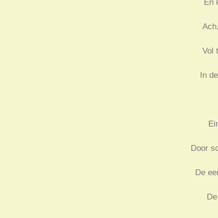
En 
Ach,
Vol 
In de
Ei
Door s
De ee
De 