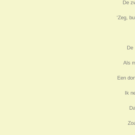
De zw
‘Zeg, b
De 
Als m
Een don
Ik n
Da
Zoa