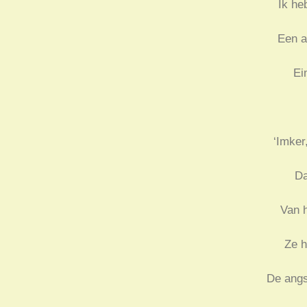
Ik he
Een a
Ei
‘Imker
Da
Van h
Ze h
De angs