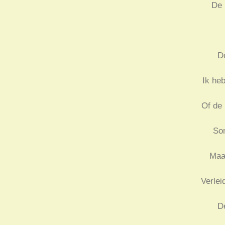
De 
De
Ik he
Of de 
Som
Maar
Verlei
De