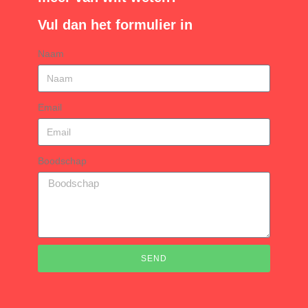
Vul dan het formulier in
Naam
Email
Boodschap
SEND