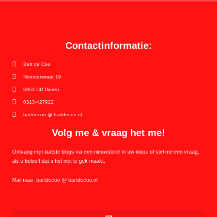
Contactinformatie:
Bart de Coo
Noorderstraat 19
6953 CD Dieren
0313-427922
bartdecoo @ bartdecoo.nl
Volg me & vraag het me!
Ontvang mijn laatste blogs via een nieuwsbrief in uw inbox of stel me een vraag,
als u belooft dat u het niet te gek maakt.
Mail naar: bartdecoo @ bartdecoo.nl