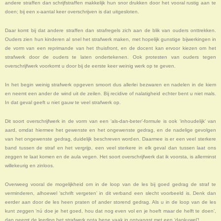
andere straffen dan schrijfstraffen makkelijk hun snor drukken door het vooral rustig aan te
doen; bij een x-aantal keer overschrijven is dat uitgesloten.
Daar komt bij dat andere straffen dan strafregels zich aan de blik van ouders onttrekken.
Ouders zien hun kinderen al snel het strafwerk maken, met hopelijk gunstige bijwerkingen in
de vorm van een reprimande van het thuisfront, en de docent kan ervoor kiezen om het
strafwerk door de ouders te laten ondertekenen. Ook protesten van ouders tegen
overschrijfwerk voorkomt u door bij de eerste keer weinig werk op te geven.
In het begin weinig strafwerk opgeven smoort dus allerlei bezwaren en nadelen in de kiem
en neemt een ander de wind uit de zeilen. Bij recidive of nalatigheid echter bent u niet mals.
In dat geval geeft u niet gauw te veel strafwerk op.
Dit soort overschrijfwerk in de vorm van een ‘als-dan-beter’-formule is ook ‘inhoudelijk’ van
aard, omdat hiermee het gewenste en het ongewenste gedrag, en de nadelige gevolgen
van het ongewenste gedrag, duidelijk beschreven worden. Daarmee is er een veel sterkere
band tussen de straf en het vergrijp, een veel sterkere in elk geval dan tussen laat ons
zeggen te laat komen en de aula vegen. Het soort overschrijfwerk dat ik voorsta, is allerminst
willekeurig en zinloos.
Overweeg vooral de mogelijkheid om in de loop van de les bij goed gedrag de straf te
verminderen, alhoewel ‘schrift vergeten’ in dit verband een slecht voorbeeld is. Denk dan
eerder aan door de les heen praten of ander storend gedrag. Als u in de loop van de les
kunt zeggen ‘nú doe je het goed, hou dat nog even vol en je hoeft maar de helft te doen’,
dan neemt de leerling het strafwerk nota bene vaak in ontvangst met een ‘dankuwel’!