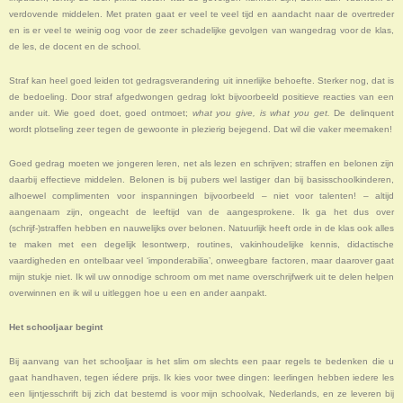
verdovende middelen. Met praten gaat er veel te veel tijd en aandacht naar de overtreder
en is er veel te weinig oog voor de zeer schadelijke gevolgen van wangedrag voor de klas,
de les, de docent en de school.
Straf kan heel goed leiden tot gedragsverandering uit innerlijke behoefte. Sterker nog, dat is
de bedoeling. Door straf afgedwongen gedrag lokt bijvoorbeeld positieve reacties van een
ander uit. Wie goed doet, goed ontmoet;
what you give, is what you get.
De delinquent
wordt plotseling zeer tegen de gewoonte in plezierig bejegend. Dat wil die vaker meemaken!
Goed gedrag moeten we jongeren leren, net als lezen en schrijven; straffen en belonen zijn
daarbij effectieve middelen. Belonen is bij pubers wel lastiger dan bij basisschoolkinderen,
alhoewel complimenten voor inspanningen bijvoorbeeld – niet voor talenten! – altijd
aangenaam zijn, ongeacht de leeftijd van de aangesprokene. Ik ga het dus over
(schrijf-)straffen hebben en nauwelijks over belonen. Natuurlijk heeft orde in de klas ook alles
te maken met een degelijk lesontwerp, routines, vakinhoudelijke kennis, didactische
vaardigheden en ontelbaar veel ‘imponderabilia’, onweegbare factoren, maar daarover gaat
mijn stukje niet. Ik wil uw onnodige schroom om met name overschrijfwerk uit te delen helpen
overwinnen en ik wil u uitleggen hoe u een en ander aanpakt.
Het schooljaar begint
Bij aanvang van het schooljaar is het slim om slechts een paar regels te bedenken die u
gaat handhaven, tegen iédere prijs. Ik kies voor twee dingen: leerlingen hebben iedere les
een lijntjesschrift bij zich dat bestemd is voor mijn schoolvak, Nederlands, en ze leveren bij