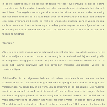
In eerste instantie laat ik de leerling dit tekstje vier keer overschrijven. Ik stel de leerling
verdubbeling in het vooruitzicht, als die het schrift nogmaals vergeet, of als die het strafwerk
niet inlevert. Strafregels overhandigen doet u aan het einde van de les, zodat de leerling
het niet stiekem tijdens de les gaat zitten doen en u overhandigt het zoals een bezorger
een pizza overhandigt: beleefd en met een vriendelijke glimlach, zonder vernederingen,
cynisme, sarcasme of een andersoortige onpedagogische trap na. Iedere volgende keer dat
de leerling recidiveert, verdubbelt u de straf. U bewaart het strafwerk dus en u voert een
feilloze administratie.
Voordelen
Als u bij een eerste misstap weinig schrijfwerk opgeeft, dan heeft dat allerlei voordelen. Het
leidt nauwelijks tot protesten, omdat het zo weinig is: te veel straf leidt bij een leerling altijd
tot het gevoel eruit gepikt te worden. Er gaat een sterk waarschuwende werking van uit: ‘Ik
meen het.’ Weinig schrijfwerk laat zich bovendien makkelijk verdubbelen, verdrie- en
verviervoudigen.
Schrijfstraffen in het algemeen hebben ook allerlei voordelen boven andere straffen.
Nablijven heeft als nadeel dat leerlingen niet komen opdagen. Vaak hebben leerlingen ook
verplichtingen na schooltijd, in de vorm van sporttrainingen en bijbaantjes. Met nablijven
straft de docent ook zichzelf, want die moet zelf ook nablijven, om zo te zeggen. Andere
straffen zoals papier prikken, uit de les verwijderen of huiswerk maken na schooltijd werken
vaak statusverhogend of worden nauwelijks als straf ervaren, of bieden zelfs vóórdelen:
‘Mooi dat ik eruit gestuurd ben. Kan ik wiskunde gaan leren.’ Ook kunnen leerlingen bij