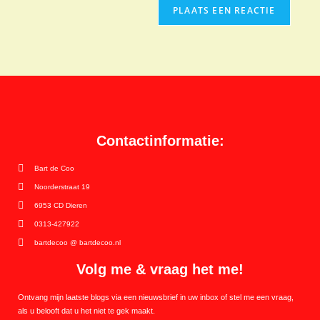
Contactinformatie:
Bart de Coo
Noorderstraat 19
6953 CD Dieren
0313-427922
bartdecoo @ bartdecoo.nl
Volg me & vraag het me!
Ontvang mijn laatste blogs via een nieuwsbrief in uw inbox of stel me een vraag,
als u belooft dat u het niet te gek maakt.