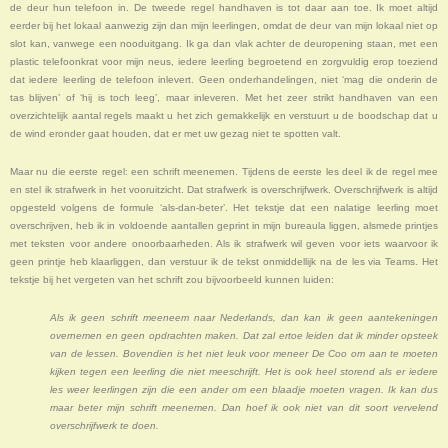
de deur hun telefoon in. De tweede regel handhaven is tot daar aan toe. Ik moet altijd
eerder bij het lokaal aanwezig zijn dan mijn leerlingen, omdat de deur van mijn lokaal niet op
slot kan, vanwege een nooduitgang. Ik ga dan vlak achter de deuropening staan, met een
plastic telefoonkrat voor mijn neus, iedere leerling begroetend en zorgvuldig erop toeziend
dat iedere leerling de telefoon inlevert. Geen onderhandelingen, niet ‘mag die onderin de
tas blijven’ of ‘hij is toch leeg’, maar inleveren. Met het zeer strikt handhaven van een
overzichtelijk aantal regels maakt u het zich gemakkelijk en verstuurt u de boodschap dat u
de wind eronder gaat houden, dat er met uw gezag niet te spotten valt.
Maar nu die eerste regel: een schrift meenemen. Tijdens de eerste les deel ik de regel mee
en stel ik strafwerk in het vooruitzicht. Dat strafwerk is overschrijfwerk. Overschrijfwerk is altijd
opgesteld volgens de formule ‘als-dan-beter’. Het tekstje dat een nalatige leerling moet
overschrijven, heb ik in voldoende aantallen geprint in mijn bureaula liggen, alsmede printjes
met teksten voor andere onoorbaarheden. Als ik strafwerk wil geven voor iets waarvoor ik
geen printje heb klaarliggen, dan verstuur ik de tekst onmiddellijk na de les via Teams. Het
tekstje bij het vergeten van het schrift zou bijvoorbeeld kunnen luiden:
Als ik geen schrift meeneem naar Nederlands, dan kan ik geen aantekeningen
overnemen en geen opdrachten maken. Dat zal ertoe leiden dat ik minder opsteek
van de lessen. Bovendien is het niet leuk voor meneer De Coo om aan te moeten
kijken tegen een leerling die niet meeschrijft. Het is ook heel storend als er iedere
les weer leerlingen zijn die een ander om een blaadje moeten vragen. Ik kan dus
maar beter mijn schrift meenemen. Dan hoef ik ook niet van dit soort vervelend
overschrijfwerk te doen.