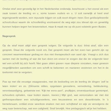
Omdat straf zeer gevoelig ligt in het Nederlandse onderwijs, beschouwt u het vooral als een
zaak tussen de leerling en u, soms tussen ouders en u. U zult namelijk al heel snel
tegengewerkt worden, een reputatie krijgen en zulk soort dingen meer. Een gedisciplineerde
schoolcultuur waarin de schoolleiding voortvarend de weg wijst zou ideaal zijn en geweldig
kunnen helpen tegen het lerarentekort, maar ik maak me op dit punt volstrekt geen illusies.
Nagesprek
Op de straf moet altijd een gesprek volgen. De volgorde is dus: éérst straf, dán een
gesprek. Draai die volgorde nooit om. Dat gesprek moet als het even kan gericht zijn op
concreet waarneembaar gedrag en dus niet therapeutisch van aard zijn. Vraagt u zich dus
samen met de leerling af wat die kan doen om ervoor te zorgen dat die de volgende keer
wel een schrift bij zich heeft. Niet gaan zitten graven naar diepere oorzaken, maar gewoon
mogelijkheden aanreiken om een schrift te bekomen en manieren verzinnen om het in de
toekomst niet te vergeten.
Pas op met die eeuwige vraagsessies, met de bedoeling om de leerling de dingen ‘zelf te
laten inzien’ en zo. (Gênante stiltes, opgelaten gevoelens, vernedering, bekleutering,
verontwaardiging, gekwetste eer, ‘Kijk me eens aan!’, pruillipjes, onverstaanbaar gemompel,
schouders ophalen, naar buiten staren, tranen.) Mijn god, wat veroorzaken we met dat
getherapeutiseer een schuldgevoelens, een keuzestress en een desoriëntatie. In ’s
hemelsnaam, ontlást onze weerloze snaken met een schrijfstraf en wijs ze vervolgens de
weg naar beterschap, wat een zaligheid. Straf bevrijdt. Hoe pedagogisch wil je het hebben.