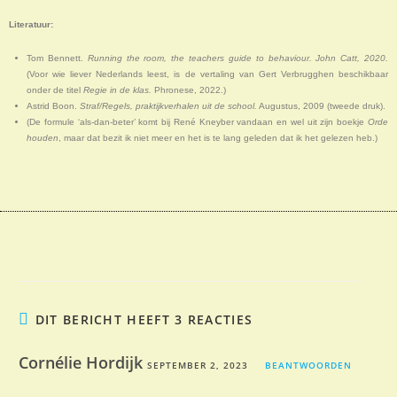
Literatuur:
Tom Bennett.
Running the room, the teachers guide to behaviour. John Catt, 2020.
(Voor wie liever Nederlands leest, is de vertaling van Gert Verbrugghen beschikbaar
onder de titel
Regie in de klas.
Phronese, 2022.)
Astrid Boon.
Straf/Regels, praktijkverhalen uit de school.
Augustus, 2009 (tweede druk).
(De formule ‘als-dan-beter’ komt bij René Kneyber vandaan en wel uit zijn boekje
Orde
houden
, maar dat bezit ik niet meer en het is te lang geleden dat ik het gelezen heb.)
DIT BERICHT HEEFT 3 REACTIES
Cornélie Hordijk
SEPTEMBER 2, 2023
BEANTWOORDEN