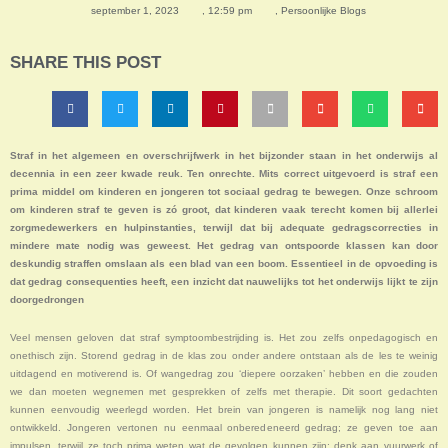
september 1, 2023
,
12:59 pm
,
Persoonlijke Blogs
SHARE THIS POST
Straf in het algemeen en overschrijfwerk in het bijzonder staan in het onderwijs al
decennia in een zeer kwade reuk. Ten onrechte. Mits correct uitgevoerd is straf een
prima middel om kinderen en jongeren tot sociaal gedrag te bewegen. Onze schroom
om kinderen straf te geven is zó groot, dat kinderen vaak terecht komen bij allerlei
zorgmedewerkers en hulpinstanties, terwijl dat bij adequate gedragscorrecties in
mindere mate nodig was geweest. Het gedrag van ontspoorde klassen kan door
deskundig straffen omslaan als een blad van een boom. Essentieel in de opvoeding is
dat gedrag consequenties heeft, een inzicht dat nauwelijks tot het onderwijs lijkt te zijn
doorgedrongen
Veel mensen geloven dat straf symptoombestrijding is. Het zou zelfs onpedagogisch en
onethisch zijn. Storend gedrag in de klas zou onder andere ontstaan als de les te weinig
uitdagend en motiverend is. Of wangedrag zou ‘diepere oorzaken’ hebben en die zouden
we dan moeten wegnemen met gesprekken of zelfs met therapie. Dit soort gedachten
kunnen eenvoudig weerlegd worden. Het brein van jongeren is namelijk nog lang niet
ontwikkeld. Jongeren vertonen nu eenmaal onberedeneerd gedrag; ze geven toe aan
impulsen, terwijl ze toch prima weten wat de gevolgen kunnen zijn; denk aan vuurwerk of