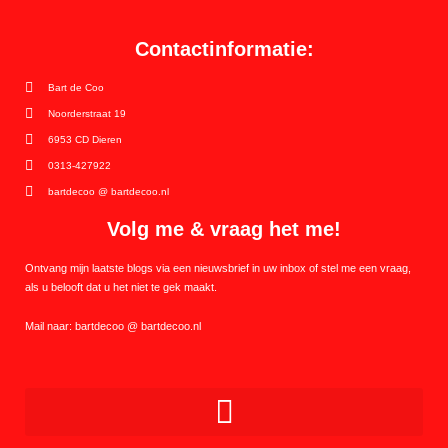
Contactinformatie:
Bart de Coo
Noorderstraat 19
6953 CD Dieren
0313-427922
bartdecoo @ bartdecoo.nl
Volg me & vraag het me!
Ontvang mijn laatste blogs via een nieuwsbrief in uw inbox of stel me een vraag,
als u belooft dat u het niet te gek maakt.
Mail naar: bartdecoo @ bartdecoo.nl