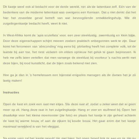
Dit kastje werd ook al bedacht voor de derde wereld, net als de lattenkast zelf. Eén van de
bedenkers van de moderne lattenkast was overigens een Keniaan. Dat u niet denkt dat het
hier het zoveelste geval betreft van wat bevoogdende ontwikkelingshulp. Wie dit
zuigelingenkastje bedacht heeft, weet ik niet.
In West-Afrika komt de ‘apis scutellata’ voor, een zeer steeklustig, zwermlustig en klein bijtje.
Door deze eigenschappen schijnt moeren zoeken praktisch onbegonnen werk te zijn. Daar
komt het fenomeen van ‘absconding’ nog eens bij: plotseling heeft het complete volk, tot de
laatste bij aan toe, het nest verlaten om elders opnieuw het geluk te gaan beproeven. Ik
heb me zelfs laten vertellen dat men vanwege de steeklust bij voorkeur ’s nachts werkt met
deze bijen, bij rood kunstlicht, dat de bijen zoals bekend niet zien.
Hoe ga je dan in ’s hemelsnaam een bijenstal enigszins managen als de dames het je zó
lastig maken!
Instructies
Open de kast en zoek een raat met eitjes. Sla deze raat af, zodat u zeker weet dat er geen
moer op zit. Hang deze raat in het zuigelingkastje. Hang er voer en stuifmeel bij. Open het
draailuikje voor het kleine moerrooster (zie foto) en plaats het kastje in zijn geheel achterin
de kast bij warme bouw, of aan de zijkant bij koude bouw. Het gaat erom dat het kastje
maximaal verwijderd is van het vlieggat.
Na enige uren zal het kastje gevuld zijn met bijen; het open broed trok ze aan en ze zijn nu