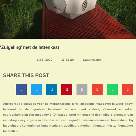
‘Zuigeling’ met de lattenkast
juli 1, 2020
,
11:32 am
,
Lattenkasten
SHARE THIS POST
Allereerst de excuses voor de merkwaardige term ‘zuigeling’, wat zover ik weet ‘baby’
betekent. In de bijenteelt betekent het iets heel anders, alhoewel er zeker
overeenkomsten zijn met baby’s. Dit kastje werd mij getoond door Albert, eigenaar van
een drogisterij ergens in Drenthe en een begaafd instrumentenmaker bovendien. Hij
insemineert koninginnen kunstmatig en destilleert alcohol, allemaal met zelfgemaakte
toestellen.