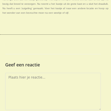
bezig dat broed te verzorgen. Nu neemt u het kastje uit de grote kast en u sluit het draailuik.
Nu heeft u een ‘zuigeling’ gemaakt. Voer het kastje af naar een andere locatie en hoop op
het wonder van een bevruchte moer na een weekje of vijf.
Geef een reactie