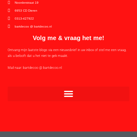
Noorderstraat 19
6953 CD Dieren
0313-427922
bartdecoo @ bartdecoo.nl
Volg me & vraag het me!
Ontvang mijn laatste blogs via een nieuwsbrief in uw inbox of stel me een vraag,
als u belooft dat u het niet te gek maakt.
Mail naar: bartdecoo @ bartdecoo.nl