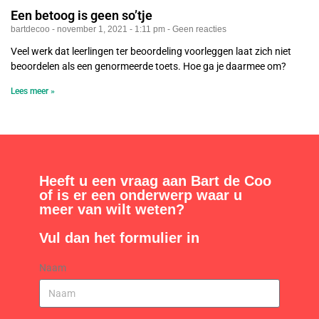
Een betoog is geen so’tje
bartdecoo
november 1, 2021
1:11 pm
Geen reacties
Veel werk dat leerlingen ter beoordeling voorleggen laat zich niet
beoordelen als een genormeerde toets. Hoe ga je daarmee om?
Lees meer »
Heeft u een vraag aan Bart de Coo
of is er een onderwerp waar u
meer van wilt weten?
Vul dan het formulier in
Naam