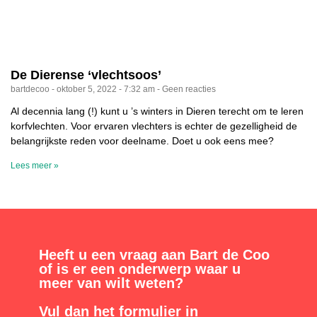
De Dierense ‘vlechtsoos’
bartdecoo
oktober 5, 2022
7:32 am
Geen reacties
Al decennia lang (!) kunt u ’s winters in Dieren terecht om te leren
korfvlechten. Voor ervaren vlechters is echter de gezelligheid de
belangrijkste reden voor deelname. Doet u ook eens mee?
Lees meer »
Heeft u een vraag aan Bart de Coo
of is er een onderwerp waar u
meer van wilt weten?
Vul dan het formulier in