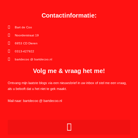
Contactinformatie:
Bart de Coo
Noorderstraat 19
6953 CD Dieren
0313-427922
bartdecoo @ bartdecoo.nl
Volg me & vraag het me!
Ontvang mijn laatste blogs via een nieuwsbrief in uw inbox of stel me een vraag,
als u belooft dat u het niet te gek maakt.
Mail naar: bartdecoo @ bartdecoo.nl