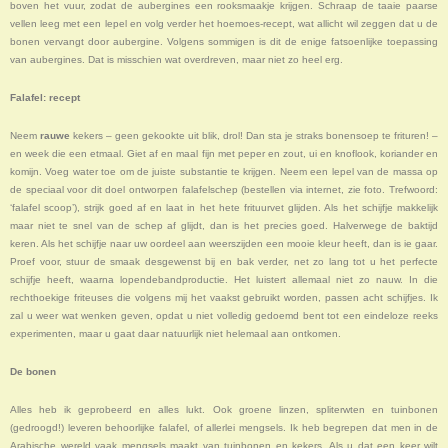
boven het vuur, zodat de aubergines een rooksmaakje krijgen. Schraap de taaie paarse
vellen leeg met een lepel en volg verder het hoemoes-recept, wat allicht wil zeggen dat u de
bonen vervangt door aubergine. Volgens sommigen is dit de enige fatsoenlijke toepassing
van aubergines. Dat is misschien wat overdreven, maar niet zo heel erg.
Falafel: recept
Neem
rauwe
kekers – geen gekookte uit blik, drol! Dan sta je straks bonensoep te frituren! –
en week die een etmaal. Giet af en maal fijn met peper en zout, ui en knoflook, koriander en
komijn. Voeg water toe om de juiste substantie te krijgen. Neem een lepel van de massa op
de speciaal voor dit doel ontworpen falafelschep (bestellen via internet, zie foto. Trefwoord:
‘falafel scoop’), strijk goed af en laat in het hete frituurvet glijden. Als het schijfje makkelijk
maar niet te snel van de schep af glijdt, dan is het precies goed. Halverwege de baktijd
keren. Als het schijfje naar uw oordeel aan weerszijden een mooie kleur heeft, dan is ie gaar.
Proef voor, stuur de smaak desgewenst bij en bak verder, net zo lang tot u het perfecte
schijfje heeft, waarna lopendebandproductie. Het luistert allemaal niet zo nauw. In die
rechthoekige friteuses die volgens mij het vaakst gebruikt worden, passen acht schijfjes. Ik
zal u weer wat wenken geven, opdat u niet volledig gedoemd bent tot een eindeloze reeks
experimenten, maar u gaat daar natuurlijk niet helemaal aan ontkomen.
De bonen
Alles heb ik geprobeerd en alles lukt. Ook groene linzen, spliterwten en tuinbonen
(gedroogd!) leveren behoorlijke falafel, of allerlei mengsels. Ik heb begrepen dat men in de
Arabische wereld vaak mengsels maakt van tuinbonen en kekers. Als u dat een keer wilt