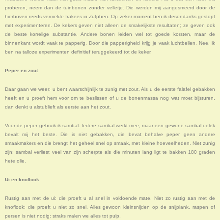
proberen, neem dan de tuinbonen zonder velletje. Die werden mij aangesmeerd door de
hierboven reeds vermelde Irakees in Zutphen. Op zeker moment ben ik desondanks gestopt
met experimenteren. De kekers geven niet alleen de smakelijkste resultaten; ze geven ook
de beste korrelige substantie. Andere bonen leiden wel tot goede korsten, maar de
binnenkant wordt vaak te papperig. Door die papperigheid krijg je vaak luchtbellen. Nee, ik
ben na talloze experimenten definitief teruggekeerd tot de keker.
Peper en zout
Daar gaan we weer: u bent waarschijnlijk te zunig met zout. Als u de eerste falafel gebakken
heeft en u proeft hem voor om te beslissen of u de bonenmassa nog wat moet bijsturen,
dan denkt u alstublieft als eerste aan het zout.
Voor de peper gebruik ik sambal. Iedere sambal werkt mee, maar een gewone sambal oelek
bevalt mij het beste. Die is niet gebakken, die bevat behalve peper geen andere
smaakmakers en die brengt het geheel snel op smaak, met kleine hoeveelheden. Niet zunig
zijn: sambal verliest veel van zijn scherpte als die minuten lang ligt te bakken 180 graden
hete olie.
Ui en knoflook
Rustig aan met de ui: die proeft u al snel in voldoende mate. Niet zo rustig aan met de
knoflook: die proeft u niet zo snel. Alles gewoon kleinsnijden op de snijplank, raspen of
persen is niet nodig: straks malen we alles tot pulp.