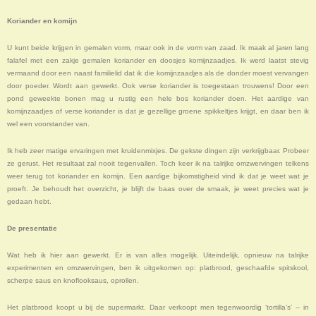
Koriander en komijn
U kunt beide krijgen in gemalen vorm, maar ook in de vorm van zaad. Ik maak al jaren lang
falafel met een zakje gemalen koriander en doosjes komijnzaadjes. Ik werd laatst stevig
vermaand door een naast familielid dat ik die komijnzaadjes als de donder moest vervangen
door poeder. Wordt aan gewerkt. Ook verse koriander is toegestaan trouwens! Door een
pond geweekte bonen mag u rustig een hele bos koriander doen. Het aardige van
komijnzaadjes of verse koriander is dat je gezellige groene spikkeltjes krijgt, en daar ben ik
wel een voorstander van.
Ik heb zeer matige ervaringen met kruidenmixjes. De gekste dingen zijn verkrijgbaar. Probeer
ze gerust. Het resultaat zal nooit tegenvallen. Toch keer ik na talrijke omzwervingen telkens
weer terug tot koriander en komijn. Een aardige bijkomstigheid vind ik dat je weet wat je
proeft. Je behoudt het overzicht, je blijft de baas over de smaak, je weet precies wat je
gedaan hebt.
De presentatie
Wat heb ik hier aan gewerkt. Er is van alles mogelijk. Uiteindelijk, opnieuw na talrijke
experimenten en omzwervingen, ben ik uitgekomen op: platbrood, geschaafde spitskool,
scherpe saus en knoflooksaus, oprollen.
Het platbrood koopt u bij de supermarkt. Daar verkoopt men tegenwoordig ‘tortilla’s’ – in