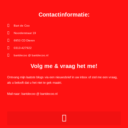
Contactinformatie:
Bart de Coo
Noorderstraat 19
6953 CD Dieren
0313-427922
bartdecoo @ bartdecoo.nl
Volg me & vraag het me!
Ontvang mijn laatste blogs via een nieuwsbrief in uw inbox of stel me een vraag,
als u belooft dat u het niet te gek maakt.
Mail naar: bartdecoo @ bartdecoo.nl