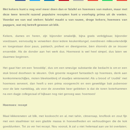
Met kekers kunt u nog veel meer doen dan er falafel en hoemoes van maken, maar met
deze twee terecht razend populaire recepten kunt u voorlopig prima uit de voeten.
Voordat we van wal steken: falafel maakt u van rauwe, droge kekers; hoemoes van
papgare, wat mij betreft gewoon uit blik.
Kekers, dames en heren, zijn bijzonder smakelijk, bijna gratis verkrijgbaar, bijzonder
voedzaam, eenvoudig te verwerken door iedere keukenklungel, overdreven milieuvriendelijk
en toegestaan door paus, patriarch, profeet en dieetgoeroe,
bien étonnés de se trouver
ensemble.
Als de donder aan het werk dus. Hoemoest is wel heel simpel, dus laten we
daarmee beginnen.
Het gaat hier om een ‘brooddip’, dus om een smeuïge substantie die bedacht is om er een
stuk brood doorheen te sleuren. Ook groente reageert fantastisch op hoemoes, denk aan
komkommerschijfjes, moten bleekselderij of staafjes winterwortel. Als u brood of ‘crudité’ met
hoemoes serveert, dan heeft u een prima voorgerecht en een geweldige bak pubervoer
voor de late namiddag, als voor de zoveelste keer gebleken is dat de toren boterhammen
na een dagje collegezaal of bijbaan nog niet genoeg was: hoemoes!
Hoemoes: recept
Maal kikkererwten uit blik, met kookvocht en al, met tahin, citroensap, knoflook en zout fijn
met een staafmixer tot een gladde massa in hoeveelheden en verhoudingen die de kok
goeddunken. Tot zo ver het recept. Nou vooruit, ik zal u niet helemaal aan uw lot overlaten;