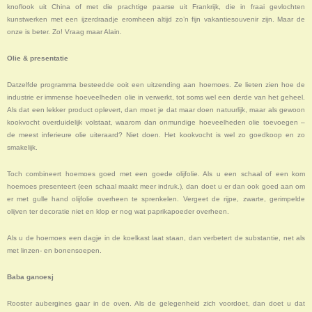
knoflook uit China of met die prachtige paarse uit Frankrijk, die in fraai gevlochten
kunstwerken met een ijzerdraadje eromheen altijd zo’n fijn vakantiesouvenir zijn. Maar de
onze is beter. Zo! Vraag maar Alain.
Olie & presentatie
Datzelfde programma besteedde ooit een uitzending aan hoemoes. Ze lieten zien hoe de
industrie er immense hoeveelheden olie in verwerkt, tot soms wel een derde van het geheel.
Als dat een lekker product oplevert, dan moet je dat maar doen natuurlijk, maar als gewoon
kookvocht overduidelijk volstaat, waarom dan onmundige hoeveelheden olie toevoegen –
de meest inferieure olie uiteraard? Niet doen. Het kookvocht is wel zo goedkoop en zo
smakelijk.
Toch combineert hoemoes goed met een goede olijfolie. Als u een schaal of een kom
hoemoes presenteert (een schaal maakt meer indruk.), dan doet u er dan ook goed aan om
er met gulle hand olijfolie overheen te sprenkelen. Vergeet de rijpe, zwarte, gerimpelde
olijven ter decoratie niet en klop er nog wat paprikapoeder overheen.
Als u de hoemoes een dagje in de koelkast laat staan, dan verbetert de substantie, net als
met linzen- en bonensoepen.
Baba ganoesj
Rooster aubergines gaar in de oven. Als de gelegenheid zich voordoet, dan doet u dat