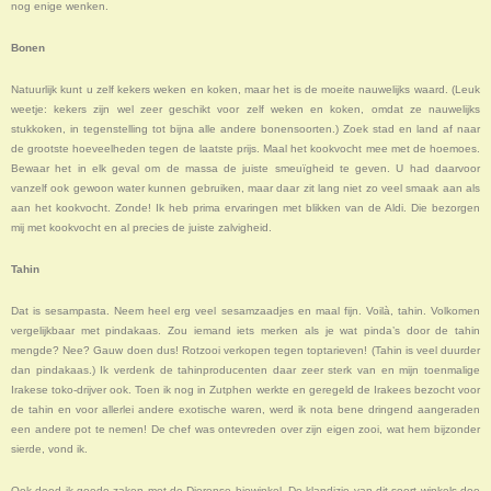
nog enige wenken.
Bonen
Natuurlijk kunt u zelf kekers weken en koken, maar het is de moeite nauwelijks waard. (Leuk
weetje: kekers zijn wel zeer geschikt voor zelf weken en koken, omdat ze nauwelijks
stukkoken, in tegenstelling tot bijna alle andere bonensoorten.) Zoek stad en land af naar
de grootste hoeveelheden tegen de laatste prijs. Maal het kookvocht mee met de hoemoes.
Bewaar het in elk geval om de massa de juiste smeuïgheid te geven. U had daarvoor
vanzelf ook gewoon water kunnen gebruiken, maar daar zit lang niet zo veel smaak aan als
aan het kookvocht. Zonde! Ik heb prima ervaringen met blikken van de Aldi. Die bezorgen
mij met kookvocht en al precies de juiste zalvigheid.
Tahin
Dat is sesampasta. Neem heel erg veel sesamzaadjes en maal fijn. Voilà, tahin. Volkomen
vergelijkbaar met pindakaas. Zou iemand iets merken als je wat pinda’s door de tahin
mengde? Nee? Gauw doen dus! Rotzooi verkopen tegen toptarieven! (Tahin is veel duurder
dan pindakaas.) Ik verdenk de tahinproducenten daar zeer sterk van en mijn toenmalige
Irakese toko-drijver ook. Toen ik nog in Zutphen werkte en geregeld de Irakees bezocht voor
de tahin en voor allerlei andere exotische waren, werd ik nota bene dringend aangeraden
een andere pot te nemen! De chef was ontevreden over zijn eigen zooi, wat hem bijzonder
sierde, vond ik.
Ook deed ik goede zaken met de Dierense biowinkel. De klandizie van dit soort winkels doe