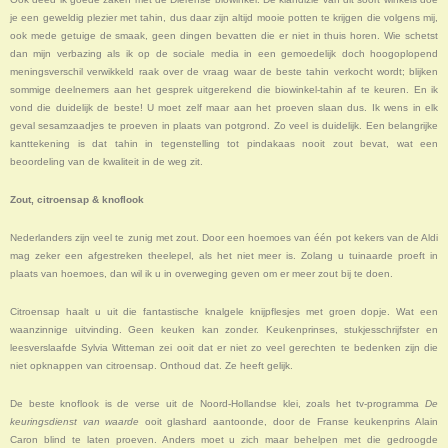
je een geweldig plezier met tahin, dus daar zijn altijd mooie potten te krijgen die volgens mij,
ook mede getuige de smaak, geen dingen bevatten die er niet in thuis horen. Wie schetst
dan mijn verbazing als ik op de sociale media in een gemoedelijk doch hoogoplopend
meningsverschil verwikkeld raak over de vraag waar de beste tahin verkocht wordt; blijken
sommige deelnemers aan het gesprek uitgerekend die biowinkel-tahin af te keuren. En ik
vond die duidelijk de beste! U moet zelf maar aan het proeven slaan dus. Ik wens in elk
geval sesamzaadjes te proeven in plaats van potgrond. Zo veel is duidelijk. Een belangrijke
kanttekening is dat tahin in tegenstelling tot pindakaas nooit zout bevat, wat een
beoordeling van de kwaliteit in de weg zit.
Zout, citroensap & knoflook
Nederlanders zijn veel te zunig met zout. Door een hoemoes van één pot kekers van de Aldi
mag zeker een afgestreken theelepel, als het niet meer is. Zolang u tuinaarde proeft in
plaats van hoemoes, dan wil ik u in overweging geven om er meer zout bij te doen.
Citroensap haalt u uit die fantastische knalgele knijpflesjes met groen dopje. Wat een
waanzinnige uitvinding. Geen keuken kan zonder. Keukenprinses, stukjesschrijfster en
leesverslaafde Sylvia Witteman zei ooit dat er niet zo veel gerechten te bedenken zijn die
niet opknappen van citroensap. Onthoud dat. Ze heeft gelijk.
De beste knoflook is de verse uit de Noord-Hollandse klei, zoals het tv-programma
De
keuringsdienst van waarde
ooit glashard aantoonde, door de Franse keukenprins Alain
Caron blind te laten proeven. Anders moet u zich maar behelpen met die gedroogde