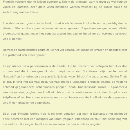
Frankrijk volstrekt niet te krijgen overigens. Neem de grootste, want u moet ze wel kunnen
vullen en oprollen. Zeer grote velen platbrood worden verkocht bij de Turkse toko’s en
wellicht nog andere toko’s.
Investeer in een goede koolschaaf, zodat u allerlei kolen kunt schaven in prachtig dunne
slierten. Mijn voorkeur gaat absoluut uit naar spitskool. Experimenteer gerust met allerlei
groentecombinaties, maar het contrast tussen het zachte brood en de krakende spitskool
vind ik perfect.
Halveer de falafelschijfjes zodra ze uit het vet komen. Dat maakt ze smaller en daardoor laat
het platbrood zich beter oprollen.
Er zijn allerlei prima pepersauzen in de handel. Op het moment van schrijven heb ik er drie
op voorraad die ik zeer geschikt vind: piri-piri saus, een Braziliaans potje met het woord
‘Emperial’ op het etiket en een plastic knijpflesje waar ‘Sriracha’ in zit, of zoiets. Schijnt Thais
te zijn. Ik vind het allemaal best. Allemaal prettige uitslaande brandjes waarna de volgend
ochtend gegarandeerd scheermesjes poepen. Yeah! Knoflooksaus maakt u bijvoorbeeld
van mayonaise, yoghurt en knoflook. Als u dat te veel moeite vindt, dan koopt u een
knijpflesje of zo. Het contrast tussen en de combinatie van de knoflook- en de pepersaus
vind ik een uitstekende begeleiding.
Door een Syrische leerling heb ik mij laten vertellen dat men in Damascus het platbrood
eerst besmeert met een mengsel van tahin, yoghurt, citroensap en zout, met soms nog wat
olie erdoor. Dit mengsel heeft een naam, maar die ben ik helaas vergeten.