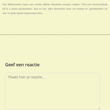
Van kikkererwten laten zich verder allerlei klassieke soepen maken. Ook een bonensalade
wil ik u warm aanbevelen: doe er van alles doorheen naar uw smaak en goeddunken en
roer er gulle lepels mayonaise door.
Geef een reactie