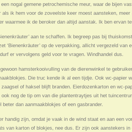
een nogal gemene petrochemische meur, waar de bijen vast
er als ik hem voor de zoveelste keer moest aansteken, mee
nder waarmee ik de beroker dan altijd aanstak. Ik ben ervan 
enenkräuter’ aan te schaffen. Ik begreep pas bij thuiskomst
t ‘Bienenkräuter’ op de verpakking, allicht vergezeld van e
En durf er vervolgens geld voor te vragen. Windhandel dus.
gewoon hamsterkooivulling van de dierenwinkel te gebruiken.
aakblokjes. Die truc kende ik al een tijdje. Ook wc-papier w
 zaagsel of haksel blijft branden. Eierdozenkarton en wc-pap
ook nog de tip om van die plantentraytjes uit het tuincentru
el beter dan aanmaakblokjes of een gasbrander.
r handig zijn, omdat je vaak in de wind staat en aan een v
ts van karton of blokjes, nee dus. Er zijn ook aanstekers in