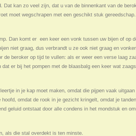
ld. Dat kan zo veel zijn, dat u van de binnenkant van de ber
wat roet moet wegschrapen met een geschikt stuk gereedschap
mp. Dan komt er een keer een vonk tussen uw bijen of op de
bijen niet graag, dus verbrandt u ze ook niet graag en vonke
de beroker op tijd te vullen: als er weer een verse laag z
n dat er bij het pompen met de blaasbalg een keer wat zaag
leertje in je kap moet maken, omdat die pijpen vaak uitgaan
je hoofd, omdat de rook in je gezicht kringelt, omdat je tande
lend geluid ontstaat door alle condens in het mondstuk en o
, als die stal overdekt is ten minste.