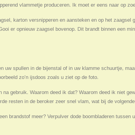
apperend vlammetje produceren. Ik moet er eens naar op zo
agsel, karton versnipperen en aansteken en op het zaagsel 
oi er opnieuw zaagsel bovenop. Dit brandt binnen een minuut
n uw spullen in de bijenstal of in uw klamme schuurtje, maa
voorbeeld zo’n ijsdoos zoals u ziet op de foto.
en na gebruik. Waarom deed ik dat? Waarom deed ik niet gewo
rde resten in de beroker zeer snel vlam, wat bij de volgende
n geen brandstof meer? Verpulver dode boombladeren tussen 