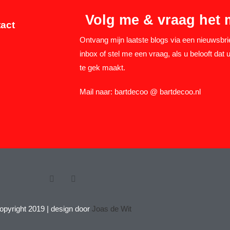
Volg me & vraag het 
act
Ontvang mijn laatste blogs via een nieuwsbri
inbox of stel me een vraag, als u belooft dat u
te gek maakt.
Mail naar: bartdecoo @ bartdecoo.nl
opyright 2019 | design door
Joas de Wit