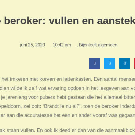
 beroker: vullen en aanste
juni 25, 2020
,
10:42 am
,
Bijenteelt algemeen
r het imkeren met korven en lattenkasten. Een aantal mens
dien wilde ik zelf wat ervaring opdoen in het lesgeven aan
 je jarenlang voor pubers hebt gestaan die het allemaal bitter
peldoorn, zei ooit: ‘Brandt ie nu al?’, toen de beroker inde
t er aan die accuratesse het een en ander vooraf was gegaan
k staan vullen. En ook ik deed er dan van die aanmaakblokje