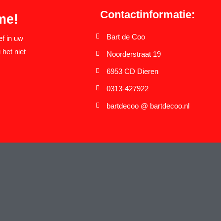
Contactinformatie:
me!
Bart de Coo
ef in uw
 het niet
Noorderstraat 19
6953 CD Dieren
0313-427922
bartdecoo @ bartdecoo.nl