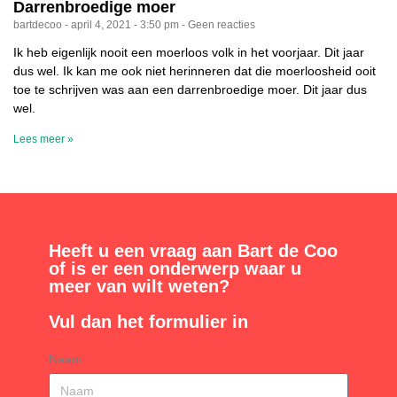
Darrenbroedige moer
bartdecoo
april 4, 2021
3:50 pm
Geen reacties
Ik heb eigenlijk nooit een moerloos volk in het voorjaar. Dit jaar
dus wel. Ik kan me ook niet herinneren dat die moerloosheid ooit
toe te schrijven was aan een darrenbroedige moer. Dit jaar dus
wel.
Lees meer »
Heeft u een vraag aan Bart de Coo
of is er een onderwerp waar u
meer van wilt weten?
Vul dan het formulier in
Naam