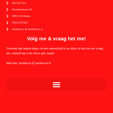
Bart de Coo
Noorderstraat 19
6953 CD Dieren
0313-427922
bartdecoo @ bartdecoo.nl
Volg me & vraag het me!
Ontvang mijn laatste blogs via een nieuwsbrief in uw inbox of stel me een vraag,
als u belooft dat u het niet te gek maakt.
Mail naar: bartdecoo @ bartdecoo.nl