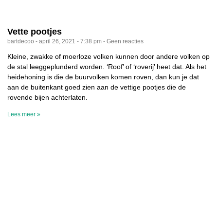
Vette pootjes
bartdecoo
april 26, 2021
7:38 pm
Geen reacties
Kleine, zwakke of moerloze volken kunnen door andere volken op
de stal leeggeplunderd worden. ‘Roof’ of ‘roverij’ heet dat. Als het
heidehoning is die de buurvolken komen roven, dan kun je dat
aan de buitenkant goed zien aan de vettige pootjes die de
rovende bijen achterlaten.
Lees meer »